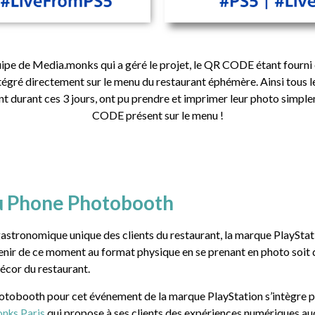
quipe de Media.monks qui a géré le projet, le QR CODE étant fourn
ntégré directement sur le menu du restaurant éphémère. Ainsi tous l
ant durant ces 3 jours, ont pu prendre et imprimer leur photo simpl
CODE présent sur le menu !
u Phone Photobooth
gastronomique unique des clients du restaurant, la marque PlayStatio
enir de ce moment au format physique en se prenant en photo soit 
écor du restaurant.
hotobooth pour cet événement de la marque PlayStation s’intègre p
qui propose à ses clients des expériences numériques au
nks Paris