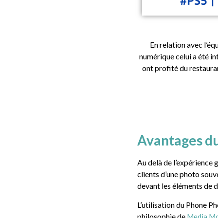
En relation avec l’é
numérique celui a été i
ont profité du restaur
Avantages d
Au delà de l’expérience 
clients d’une photo souv
devant les éléments de d
L’utilisation du Phone P
philosophie de
Media.Mo